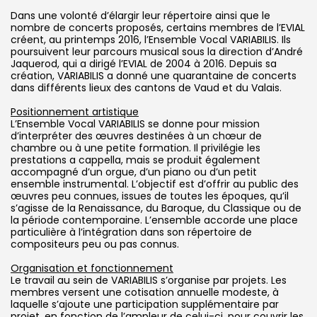
Dans une volonté d’élargir leur répertoire ainsi que le
nombre de concerts proposés, certains membres de l’EVIAL
créent, au printemps 2016, l’Ensemble Vocal VARIABILIS. Ils
poursuivent leur parcours musical sous la direction d’André
Jaquerod, qui a dirigé l’EVIAL de 2004 à 2016. Depuis sa
création, VARIABILIS a donné une quarantaine de concerts
dans différents lieux des cantons de Vaud et du Valais.
Positionnement artistique
L’Ensemble Vocal VARIABILIS se donne pour mission
d’interpréter des œuvres destinées à un chœur de
chambre ou à une petite formation. Il privilégie les
prestations a cappella, mais se produit également
accompagné d’un orgue, d’un piano ou d’un petit
ensemble instrumental. L’objectif est d’offrir au public des
œuvres peu connues, issues de toutes les époques, qu’il
s’agisse de la Renaissance, du Baroque, du Classique ou de
la période contemporaine. L’ensemble accorde une place
particulière à l’intégration dans son répertoire de
compositeurs peu ou pas connus.
Organisation et fonctionnement
Le travail au sein de VARIABILIS s’organise par projets. Les
membres versent une cotisation annuelle modeste, à
laquelle s’ajoute une participation supplémentaire par
projet, en fonction de l’ampleur de celui-ci, pour couvrir les